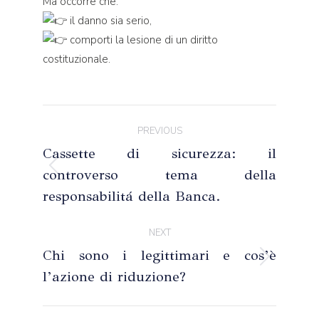
Ma occorre che:
il danno sia serio,
comporti la lesione di un diritto
costituzionale.
Post
PREVIOUS
navigation
Cassette di sicurezza: il
controverso tema della
Previous
post:
responsabilitá della Banca.
NEXT
Chi sono i legittimari e cos’è
Next
l’azione di riduzione?
post: