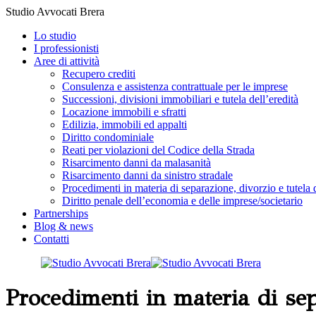
Skip
Studio Avvocati Brera
to
Lo studio
content
I professionisti
Aree di attività
Recupero crediti
Consulenza e assistenza contrattuale per le imprese
Successioni, divisioni immobiliari e tutela dell’eredità
Locazione immobili e sfratti
Edilizia, immobili ed appalti
Diritto condominiale
Reati per violazioni del Codice della Strada
Risarcimento danni da malasanità
Risarcimento danni da sinistro stradale
Procedimenti in materia di separazione, divorzio e tutela 
Diritto penale dell’economia e delle imprese/societario
Partnerships
Blog & news
Contatti
Procedimenti in materia di sep