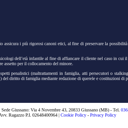
io assicura i più rigorosi canoni etici, al fine di preservare la possibili
sicologi dell’età infantile al fine di affiancare il cliente nel caso in cu
re assetto per il collocamento del minore.
etti penalistici (maltrattamenti in famiglia, atti persecutori o stalkin
del diritto di famiglia mediante redazione di querele e costituzioni di p
| Sede Giussano: Via 4 Novembre 43, 20833 Giussano (MB) - Tel.
036
 Avv. Ragazzo P.I. 02648400964 |
Cookie Policy
-
Privacy Policy