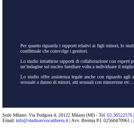
Per quanto riguarda i rapporti relativi ai figli minori, lo stud
conflittuale che coinvolge i genitori.
Lo studio intrattiene rapporti di collaborazione con esperti p
un’indagine sul nucleo familiare volta a individuare il miglio
Lo studio offre assistenza legale anche con riguardo agli asp
sessuale a danno di minori, atti sessuali con minorenne etc…) 
Sede Milano: Via Podgora 4, 20122 Milano (MI) - Tel.
02.36522576
Email:
info@studioavvocatibrera.it
| Avv. Brenna P.I. 02560470961 |