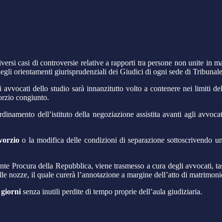
versi casi di controversie relative a rapporti tra persone non unite in 
gli orientamenti giurisprudenziali dei Giudici di ogni sede di Tribunale 
li avvocati dello studio sarà innanzitutto volto a contenere nei limiti d
orzio congiunto.
inamento dell’istituto della negoziazione assistita avanti agli avvoca
vorzio
o la modifica delle condizioni di separazione sottoscrivendo un
nte Procura della Repubblica, viene trasmesso a cura degli avvocati, ta
lle nozze, il quale curerà l’annotazione a margine dell’atto di matrimoni
 giorni
senza inutili perdite di tempo proprie dell’aula giudiziaria.