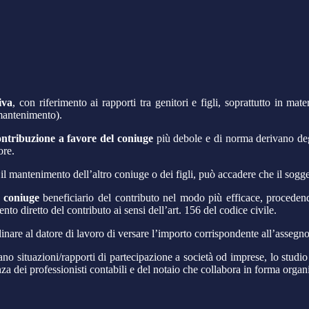
iva
, con riferimento ai rapporti tra genitori e figli, soprattutto in ma
mantenimento).
ontribuzione a favore del coniuge
più debole e di norma derivano deg
ore.
 il mantenimento dell’altro coniuge o dei figli, può accadere che il sogg
l coniuge
beneficiario del contributo nel modo più efficace, proceden
o diretto del contributo ai sensi dell’art. 156 del codice civile.
inare al datore di lavoro di versare l’importo corrispondente all’assegno
no situazioni/rapporti di partecipazione a società od imprese, lo studio
nza dei professionisti contabili e del notaio che collabora in forma organ