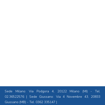
Appropriazione indebita fondi da
parte dell’amministratore di
condominio: come tutelarsi?
Senza categoria
By
brera_admin
03/02/2025
Vediamo il caso deciso dalla Cassazione con
sentenza 27747/2024. Nella nostra esperienza di
legali di condomini ci è capitato con una certa
frequenza di aver verificato che, con il subentro del
nuovo amministratore, di cui siamo i fiduciari, si
riscontrano ammanchi riconducibili alla precedente
gestione. In questi casi è indispensabile non
temporeggiare e quindi depositare…
Sede Milano: Via Podgora 4, 20122 Milano (MI) - Tel.
02.36522576
| Sede Giussano: Via 4 Novembre 43, 20833
Giussano (MB) - Tel.
0362 335147
|