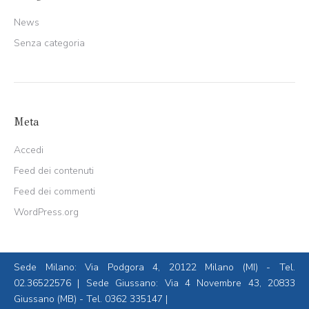
News
Senza categoria
Meta
Accedi
Feed dei contenuti
Feed dei commenti
WordPress.org
Sede Milano: Via Podgora 4, 20122 Milano (MI) - Tel.
02.36522576
| Sede Giussano: Via 4 Novembre 43, 20833
Giussano (MB) - Tel.
0362 335147
|