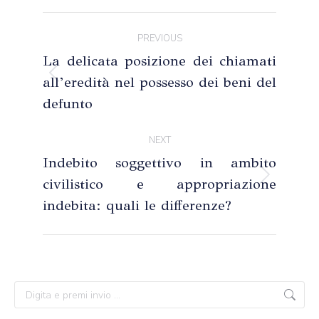
Post
PREVIOUS
navigation
La delicata posizione dei chiamati
all’eredità nel possesso dei beni del
Previous
post:
defunto
NEXT
Indebito soggettivo in ambito
civilistico e appropriazione
Next
post:
indebita: quali le differenze?
Search: